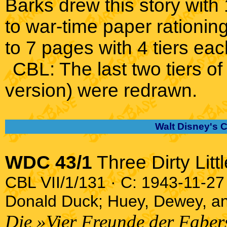
Barks drew this story with
to war-time paper rationi
to 7 pages with 4 tiers eac
CBL: The last two tiers of
version) were redrawn.
Walt Disney's 
WDC 43/1
Three Dirty Lit
CBL VII/1/131 · C: 1943-11-27 
Donald Duck; Huey, Dewey, and
Die »Vier Freunde der Faber