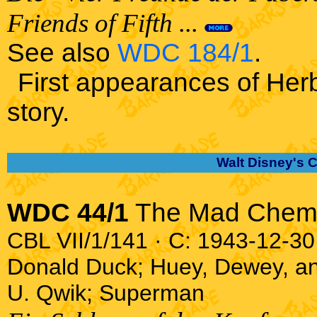
Friends of Fifth ...
See also
WDC 184/1
.
First appearances of Herb
story.
Walt Disney's 
WDC 44/1
The Mad Chemi
CBL VII/1/141 · C: 1943-12-30 
Donald Duck; Huey, Dewey, a
U. Qwik; Superman