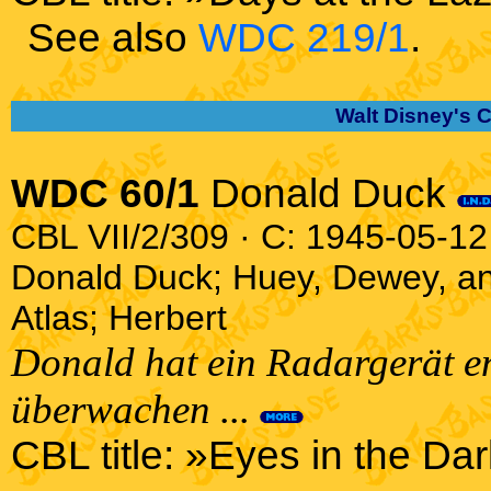
See also
WDC 219/1
.
Walt Disney's 
WDC 60/1
Donald Duck
CBL VII/2/309 · C: 1945-05-12 
Donald Duck; Huey, Dewey, an
Atlas; Herbert
Donald hat ein Radargerät en
überwachen ...
CBL title: »Eyes in the Dar