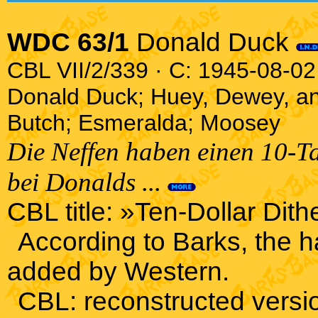
WDC 63/1
Donald Duck
CBL VII/2/339 · C: 1945-08-02 
Donald Duck; Huey, Dewey, an
Butch; Esmeralda; Moosey
Die Neffen haben einen 10-T
bei Donalds ...
CBL title: »Ten-Dollar Dith
According to Barks, the h
added by Western.
CBL: reconstructed versio