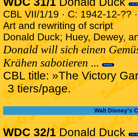
WDC 31/1
Donald Duck
CBL VII/1/19 · C: 1942-12-?? ·
Art and rewriting of script
Donald Duck; Huey, Dewey, a
Donald will sich einen Gemüs
Krähen sabotieren ...
CBL title: »The Victory Ga
3 tiers/page.
Walt Disney's 
WDC 32/1
Donald Duck