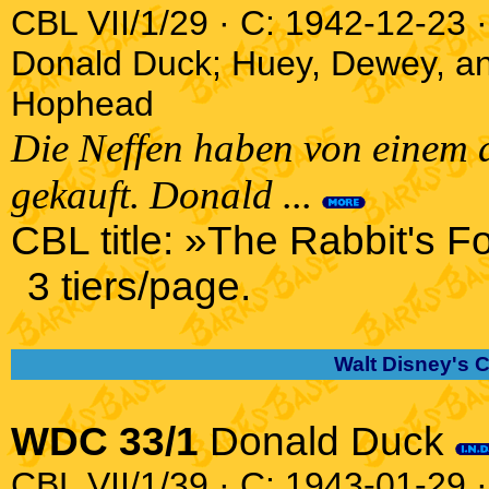
CBL VII/1/29 · C: 1942-12-23 ·
Donald Duck; Huey, Dewey, a
Hophead
Die Neffen haben von einem a
gekauft. Donald ...
CBL title: »The Rabbit's F
3 tiers/page.
Walt Disney's 
WDC 33/1
Donald Duck
CBL VII/1/39 · C: 1943-01-29 ·