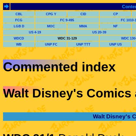
Conte
CBL
CPG Y
CID
CP
FCG
FC 9-495
FC 1010-
LGB D
MOC
MMA
NF
US 4-19
US 20-39
WDCD
WDC 31-129
WDC 130
WB
UNP FC
UNP TTT
UNP US
Commented index
Walt Disney's Comics 
Walt Disney's 