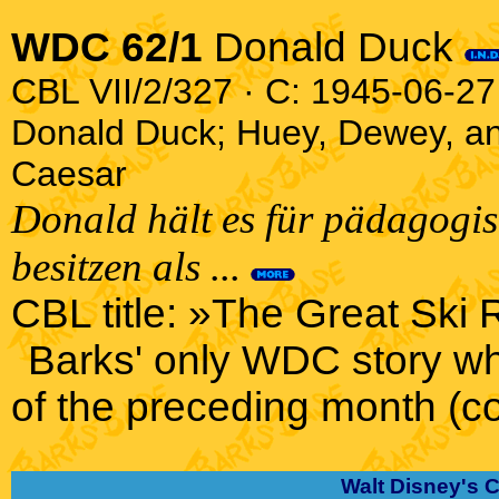
WDC 62/1
Donald Duck
CBL VII/2/327 · C: 1945-06-27 
Donald Duck; Huey, Dewey, a
Caesar
Donald hält es für pädagogi
besitzen als ...
CBL title: »The Great Ski 
Barks' only WDC story whic
of the preceding month (
Walt Disney's 