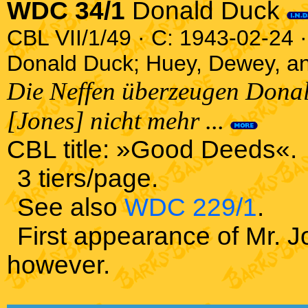
WDC 34/1
Donald Duck
CBL VII/1/49 · C: 1943-02-24 ·
Donald Duck; Huey, Dewey, an
Die Neffen überzeugen Donal
[Jones] nicht mehr ...
CBL title: »Good Deeds«.
3 tiers/page.
See also
WDC 229/1
.
First appearance of Mr. Jo
however.