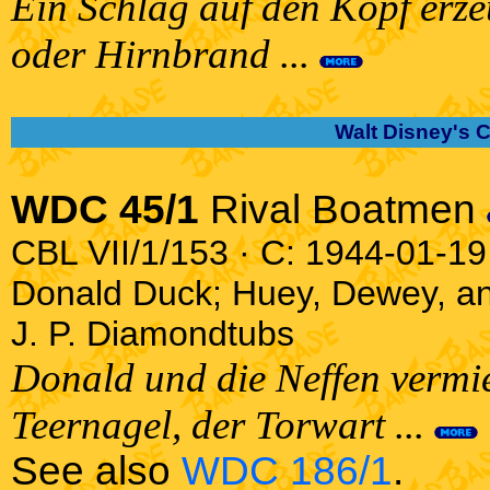
Ein Schlag auf den Kopf erze
oder Hirnbrand ...
Walt Disney's 
WDC 45/1
Rival Boatmen
CBL VII/1/153 · C: 1944-01-19 
Donald Duck; Huey, Dewey, a
J. P. Diamondtubs
Donald und die Neffen vermi
Teernagel, der Torwart ...
See also
WDC 186/1
.