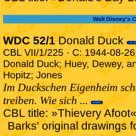
Walt Disney's 
WDC 52/1
Donald Duck
CBL VII/1/225 · C: 1944-08-26 
Donald Duck; Huey, Dewey, a
Hopitz; Jones
Im Duckschen Eigenheim sche
treiben. Wie sich ...
CBL title: »Thievery Afoot«
Barks' original drawings for