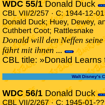
WDC 55/1
Donald Duck
CBL VII/2/257 · C: 1944-12-01 
Donald Duck; Huey, Dewey, a
Cuthbert Coot; Rattlesnake
Donald will den Neffen sein
fährt mit ihnen ...
CBL title: »Donald Learns
Walt Disney's 
WDC 56/1
Donald Duck
CBL VII/2/267 · C: 1945-01-?? 