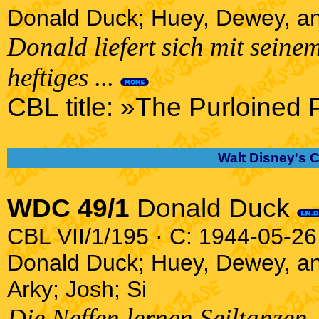
Donald Duck; Huey, Dewey, an
Donald liefert sich mit sein
heftiges ...
CBL title: »The Purloined 
Walt Disney's 
WDC 49/1
Donald Duck
CBL VII/1/195 · C: 1944-05-26 
Donald Duck; Huey, Dewey, a
Arky; Josh; Si
Die Neffen lernen Seiltanzen