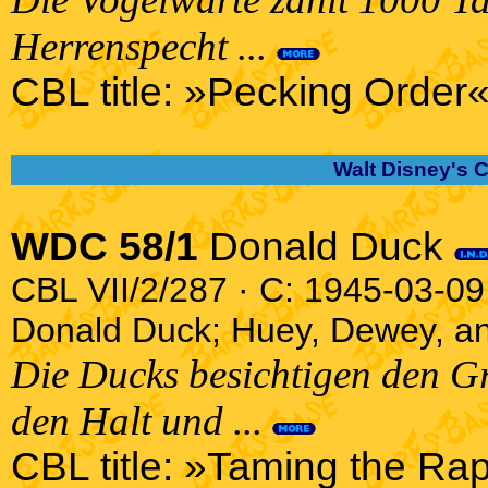
Herrenspecht ...
CBL title: »Pecking Order«
Walt Disney's 
WDC 58/1
Donald Duck
CBL VII/2/287 · C: 1945-03-09 
Donald Duck; Huey, Dewey, a
Die Ducks besichtigen den G
den Halt und ...
CBL title: »Taming the Rap