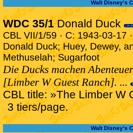
Walt Disney's 
WDC 35/1
Donald Duck
CBL VII/1/59 · C: 1943-03-17 ·
Donald Duck; Huey, Dewey, a
Methuselah; Sugarfoot
Die Ducks machen Abenteuer
[Limber W Guest Ranch]. ...
CBL title: »The Limber W
3 tiers/page.
Walt Disney's 