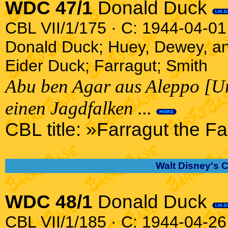
WDC 47/1
Donald Duck
CBL VII/1/175 · C: 1944-04-01 
Donald Duck; Huey, Dewey, a
Eider Duck; Farragut; Smith
Abu ben Agar aus Aleppo [Un
einen Jagdfalken ...
CBL title: »Farragut the F
Walt Disney's 
WDC 48/1
Donald Duck
CBL VII/1/185 · C: 1944-04-26 