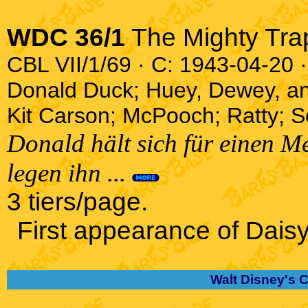
WDC 36/1
The Mighty Tra
CBL VII/1/69 · C: 1943-04-20 ·
Donald Duck; Huey, Dewey, an
Kit Carson; McPooch; Ratty; 
Donald hält sich für einen Me
legen ihn ...
3 tiers/page.
First appearance of Daisy
Walt Disney's 