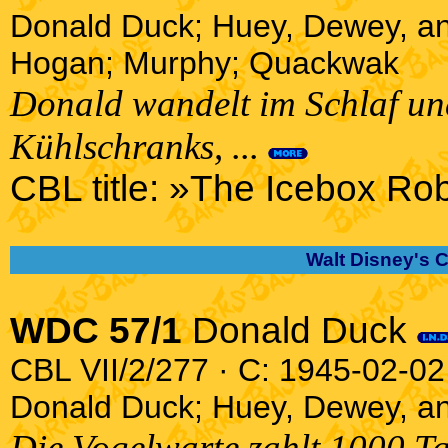
Donald Duck; Huey, Dewey, an
Hogan; Murphy; Quackwak
Donald wandelt im Schlaf und
Kühlschranks, ...
CBL title: »The Icebox Ro
Walt Disney's 
WDC 57/1
Donald Duck
CBL VII/2/277 · C: 1945-02-02 
Donald Duck; Huey, Dewey, a
Die Vogelwarte zahlt 1000 Ta