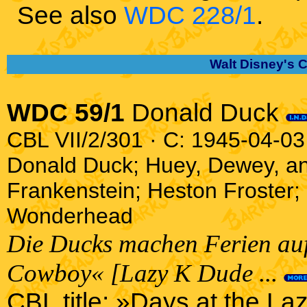
See also
WDC 228/1
.
Walt Disney's 
WDC 59/1
Donald Duck
CBL VII/2/301 · C: 1945-04-03 
Donald Duck; Huey, Dewey, a
Frankenstein; Heston Froster
Wonderhead
Die Ducks machen Ferien au
Cowboy« [Lazy K Dude ...
CBL title: »Days at the La